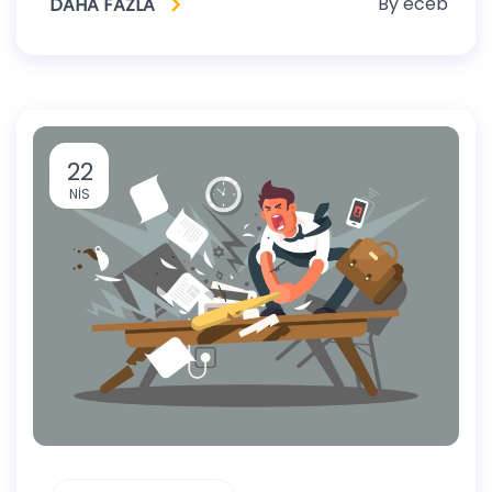
By
eceb
DAHA FAZLA
22
NIS