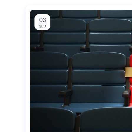
03
ŞUB