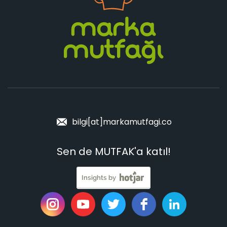
bilgi[at]markamutfagi.co
Sen de MUTFAK'a katıl!