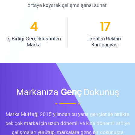
ortaya koyarak çalışma şansı sunar.
4
17
İş Birliği Gerçekleştirilen
Üretilen Reklam
Marka
Kampanyası
Markanıza
Genç
Dokunuş
Marka Mutfağı 2015 yılından bu yana gençler ile birlikte
pek çok marka için uzun dönemli ve kısa dönemli atölye
çalışmaları yürütüp, markalara genç bir dokunuşta