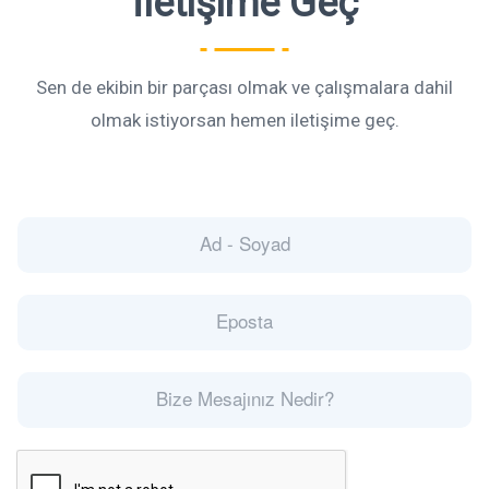
İletişime Geç
Sen de ekibin bir parçası olmak ve çalışmalara dahil
olmak istiyorsan hemen iletişime geç.
S
i
n
g
S
l
i
e
n
L
g
i
S
l
n
i
e
e
n
L
T
g
i
e
l
n
x