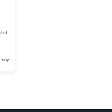
akat
lisay