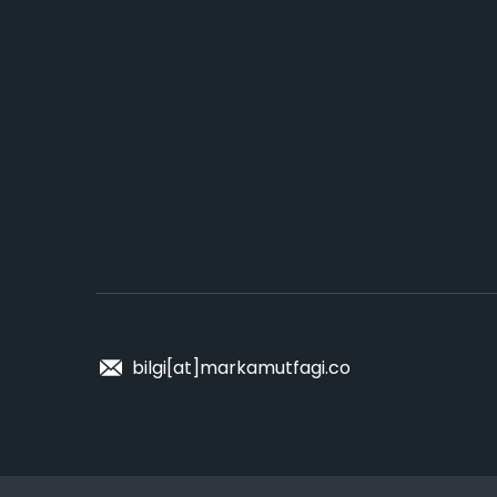
bilgi[at]markamutfagi.co