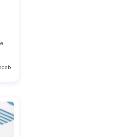
ve
eceb