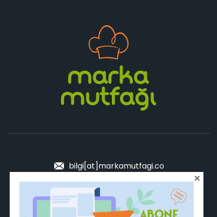
bilgi[at]markamutfagi.co
Sen de MUTFAK'a katıl!