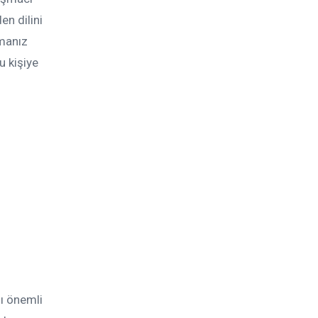
en dilini
lmanız
u kişiye
sı önemli