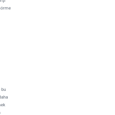
rşı
 görme
e bu
 daha
mek
n