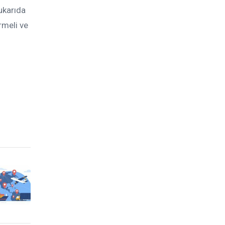
yukarıda
rmeli ve