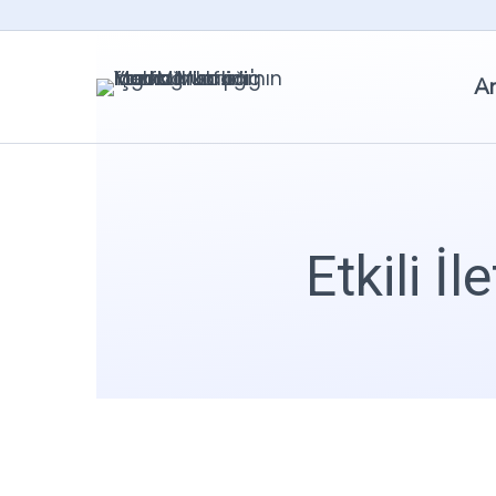
An
Etkili İ