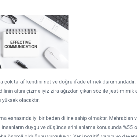
a çok taraf kendini net ve doğru ifade etmek durumundadır.
dilinin altını çizmeliyiz zira ağızdan çıkan söz ile jest-mimik
ı yüksek olacaktır.
uşma esnasında iyi bir beden diline sahip olmaktır. Mehrabian 
ili insanların duygu ve düşüncelerini anlama konusunda %55 
daha önemli olduğunu vurguluyor. Yani pozitif, yapıcı ve daya