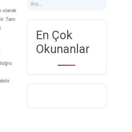
m olarak
lir. Tam
i
En Çok
Okunanlar
r
 doğru
bilir.