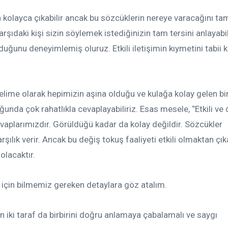
n kolayca çıkabilir ancak bu sözcüklerin nereye varacağını ta
 Karşıdaki kişi sizin söylemek istediğinizin tam tersini anlayabi
duğunu deneyimlemiş oluruz. Etkili iletişimin kıymetini tabii k
m, kelime olarak hepimizin aşina olduğu ve kulağa kolay gelen bi
ğunda çok rahatlıkla cevaplayabiliriz. Esas mesele, ‘’Etkili ve
vaplarımızdır. Görüldüğü kadar da kolay değildir. Sözcükler
şılık verir. Ancak bu değiş tokuş faaliyeti etkili olmaktan çıka
olacaktır.
mak için bilmemiz gereken detaylara göz atalım.
için iki taraf da birbirini doğru anlamaya çabalamalı ve saygı