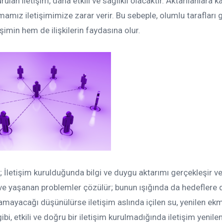
an iletişim, daha etkili ve sağlıklı olacaktır. Aktarılanlara ka
amız iletişimimize zarar verir. Bu sebeple, olumlu tarafları
imin hem de ilişkilerin faydasına olur.
 İletişim kurulduğunda bilgi ve duygu aktarımı gerçekleşir v
ır ve yaşanan problemler çözülür; bunun ışığında da hedeflere
amayacağı düşünülürse iletişim aslında içilen su, yenilen ek
bi, etkili ve doğru bir iletişim kurulmadığında iletişim yenile