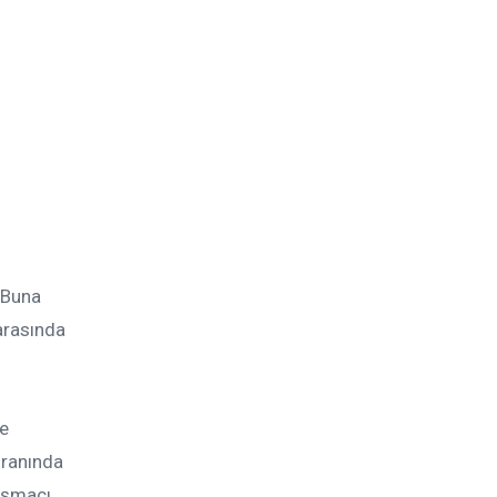
 Buna
 arasında
ve
oranında
nışmacı