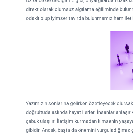
Az önce de dediğimiz gibi, önyargılardan uzak kurul
direkt olarak olumsuz algılama eğiliminde bulunm
odaklı olup iyimser tavırda bulunmamız hem iletiş
Yazımızın sonlarına gelirken özetleyecek olursak;
doğrultuda aslında hayat ilerler. İnsanlar anlaş
çabuk ulaşılır. İletişim kurmadan kimsenin yaşay
gibidir. Ancak, başta da önemini vurguladığımız gi