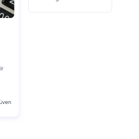
ir
üven