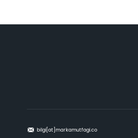
bilgi[at]markamutfagi.co