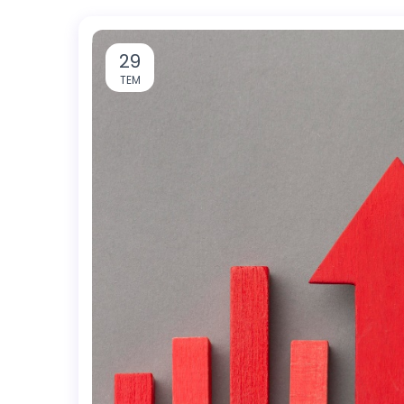
29
TEM