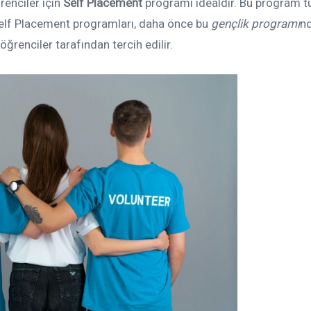
renciler için
Self Placement
programı idealdir. Bu program t
Self Placement programları, daha önce bu
gençlik programı
n
öğrenciler tarafından tercih edilir.