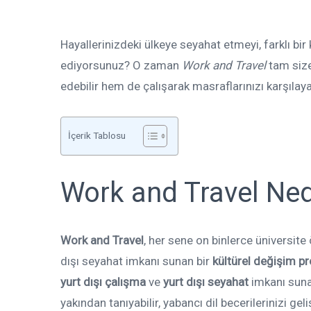
Hayallerinizdeki ülkeye seyahat etmeyi, farklı bi
ediyorsunuz? O zaman
Work and Travel
tam size
edebilir hem de çalışarak masraflarınızı karşılayab
İçerik Tablosu
Work and Travel Ned
Work and Travel
, her sene on binlerce üniversit
dışı seyahat imkanı sunan bir
kültürel değişim p
yurt dışı çalışma
ve
yurt dışı seyahat
imkanı sunar
yakından tanıyabilir, yabancı dil becerilerinizi geliş