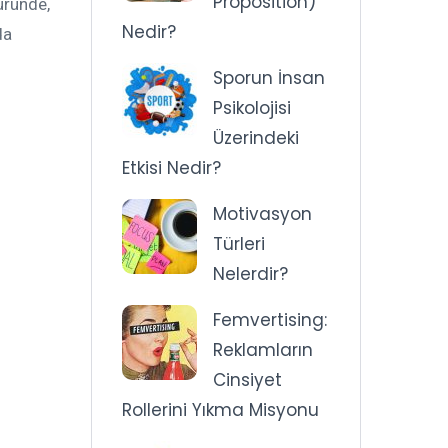
Proposition)
üründe,
Nedir?
da
Sporun İnsan
Psikolojisi
Üzerindeki
Etkisi Nedir?
Motivasyon
Türleri
Nelerdir?
Femvertising:
Reklamların
Cinsiyet
Rollerini Yıkma Misyonu