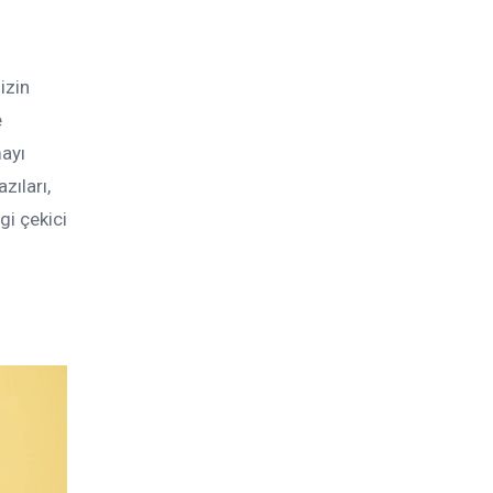
izin
e
mayı
zıları,
gi çekici