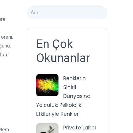
ere
 oranı,
En Çok
ğunu,
Okunanlar
İşte,
Renklerin
Sihirli
Dünyasına
Yolculuk: Psikolojik
Etkileriyle Renkler
Private Label
eylem