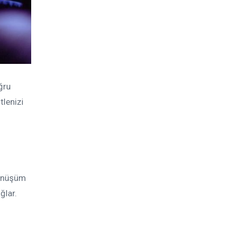
ğru
tlenizi
dönüşüm
ğlar.