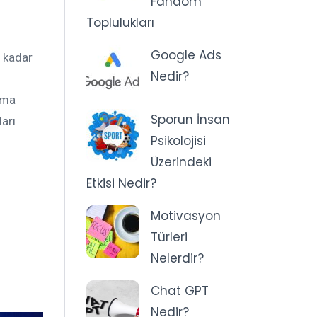
Fandom
Toplulukları
Google Ads
e kadar
Nedir?
lama
Sporun İnsan
ları
Psikolojisi
Üzerindeki
Etkisi Nedir?
Motivasyon
Türleri
Nelerdir?
Chat GPT
Nedir?