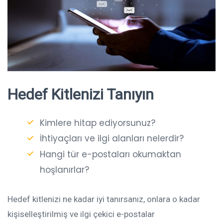
Hedef Kitlenizi Tanıyın
Kimlere hitap ediyorsunuz?
İhtiyaçları ve ilgi alanları nelerdir?
Hangi tür e-postaları okumaktan
hoşlanırlar?
Hedef kitlenizi ne kadar iyi tanırsanız, onlara o kadar
kişiselleştirilmiş ve ilgi çekici e-postalar