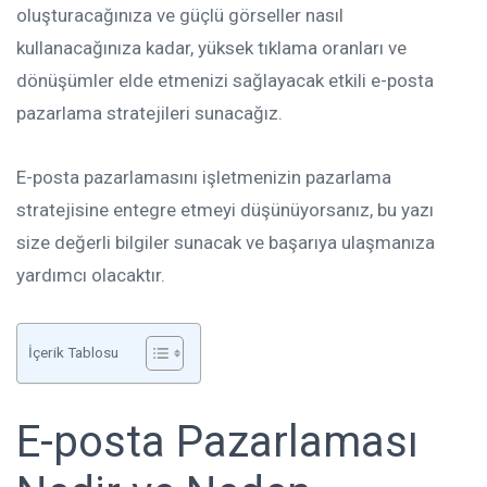
oluşturacağınıza ve güçlü görseller nasıl
kullanacağınıza kadar, yüksek tıklama oranları ve
dönüşümler elde etmenizi sağlayacak etkili e-posta
pazarlama stratejileri sunacağız.
E-posta pazarlamasını işletmenizin pazarlama
stratejisine entegre etmeyi düşünüyorsanız, bu yazı
size değerli bilgiler sunacak ve başarıya ulaşmanıza
yardımcı olacaktır.
İçerik Tablosu
E-posta Pazarlaması