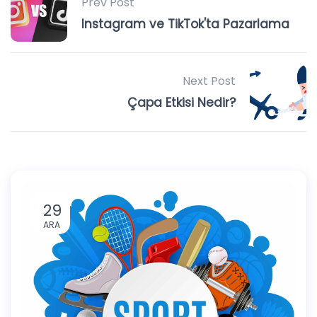
Prev Post
Instagram ve TikTok'ta Pazarlama
Next Post
Çapa Etkisi Nedir?
29
ARA