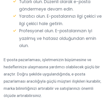
Tutarlı olun. Düzenli olarak e-posta
göndermeye devam edin.
Yaratıcı olun. E-postalarınızı ilgi çekici ve
ilgi çekici hale getirin.
Profesyonel olun. E-postalarınızın iyi
yazılmış ve hatasız olduğundan emin
olun.
E-posta pazarlaması, işletmenizin büyümesine ve
hedeflerinize ulaşmasına yardımcı olabilecek güçlü bir
araçtır. Doğru şekilde uygulandığında, e-posta
pazarlaması aracılığıyla güçlü müşteri ilişkileri kurabilir,
marka bilinirliğinizi artırabilir ve satışlarınızı önemli
ölçüde artırabilirsiniz.