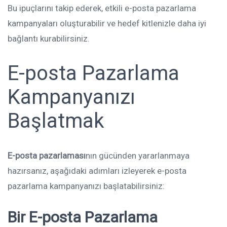
Bu ipuçlarını takip ederek, etkili e-posta pazarlama
kampanyaları oluşturabilir ve hedef kitlenizle daha iyi
bağlantı kurabilirsiniz.
E-posta Pazarlama
Kampanyanızı
Başlatmak
E-posta pazarlaması
nın gücünden yararlanmaya
hazırsanız, aşağıdaki adımları izleyerek e-posta
pazarlama kampanyanızı başlatabilirsiniz:
Bir E-posta Pazarlama