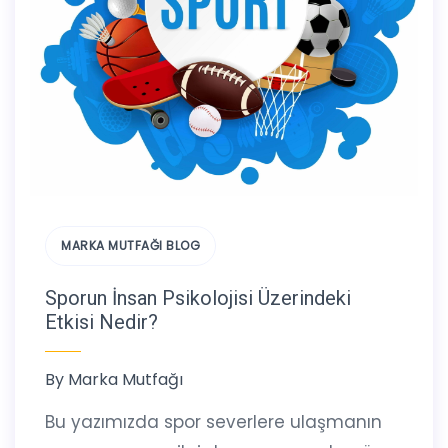
MARKA MUTFAĞI BLOG
Sporun İnsan Psikolojisi Üzerindeki
Etkisi Nedir?
By
Marka Mutfağı
Bu yazımızda spor severlere ulaşmanın