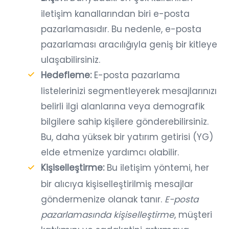
iletişim kanallarından biri e-posta
pazarlamasıdır. Bu nedenle, e-posta
pazarlaması aracılığıyla geniş bir kitleye
ulaşabilirsiniz.
Hedefleme:
E-posta pazarlama
listelerinizi segmentleyerek mesajlarınızı
belirli ilgi alanlarına veya demografik
bilgilere sahip kişilere gönderebilirsiniz.
Bu, daha yüksek bir yatırım getirisi (YG)
elde etmenize yardımcı olabilir.
Kişiselleştirme:
Bu iletişim yöntemi, her
bir alıcıya kişiselleştirilmiş mesajlar
göndermenize olanak tanır.
E-posta
pazarlamasında kişiselleştirme
, müşteri