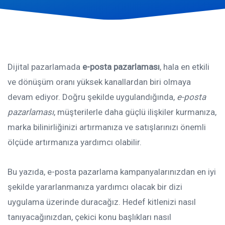
Dijital pazarlamada
e-posta pazarlaması
, hala en etkili
ve dönüşüm oranı yüksek kanallardan biri olmaya
devam ediyor. Doğru şekilde uygulandığında,
e-posta
pazarlaması
, müşterilerle daha güçlü ilişkiler kurmanıza,
marka bilinirliğinizi artırmanıza ve satışlarınızı önemli
ölçüde artırmanıza yardımcı olabilir.
Bu yazıda, e-posta pazarlama kampanyalarınızdan en iyi
şekilde yararlanmanıza yardımcı olacak bir dizi
uygulama üzerinde duracağız. Hedef kitlenizi nasıl
tanıyacağınızdan, çekici konu başlıkları nasıl