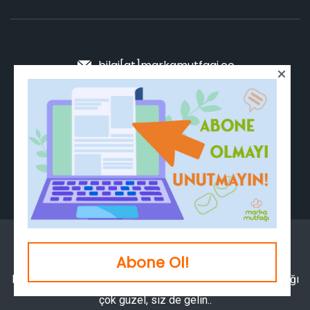
bilgi[at]markamutfagi.co
Sen de MUTFAK'a katıl!
Tüm hakları saklıdır. © Marka Mutfağı 2025
Abone Ol!
Hem “Teknik Olarak”, hem de “Mantık Olarak” Marka Mutfağı
çok güzel, siz de gelin..