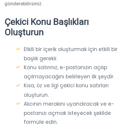
gönderebilirsiniz.
Çekici Konu Başlıkları
Oluşturun
Etkili bir içerik oluşturmak için etkili bir
başlık gerekir.
Konu satırınız, e-postanızın açılıp
açılmayacağını belirleyen ilk şeydir.
Kısa, öz ve ilgi çekici konu satırları
oluşturun.
Alıcının merakını uyandıracak ve e-
postanızı açmak isteyecek şekilde
formüle edin.