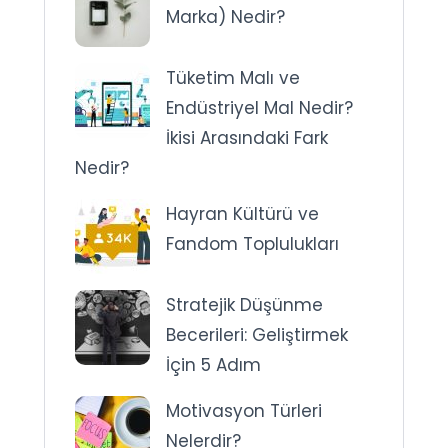
Marka) Nedir?
Tüketim Malı ve
Endüstriyel Mal Nedir?
İkisi Arasındaki Fark
Nedir?
Hayran Kültürü ve
Fandom Toplulukları
Stratejik Düşünme
Becerileri: Geliştirmek
İçin 5 Adım
Motivasyon Türleri
Nelerdir?