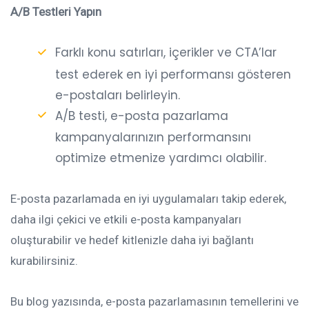
A/B Testleri Yapın
Farklı konu satırları, içerikler ve CTA’lar
test ederek en iyi performansı gösteren
e-postaları belirleyin.
A/B testi, e-posta pazarlama
kampanyalarınızın performansını
optimize etmenize yardımcı olabilir.
E-posta pazarlamada en iyi uygulamaları takip ederek,
daha ilgi çekici ve etkili e-posta kampanyaları
oluşturabilir ve hedef kitlenizle daha iyi bağlantı
kurabilirsiniz.
Bu blog yazısında, e-posta pazarlamasının temellerini ve