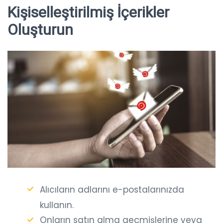
Kişiselleştirilmiş İçerikler
Oluşturun
Alıcıların adlarını e-postalarınızda
kullanın.
Onların satın alma geçmişlerine veya