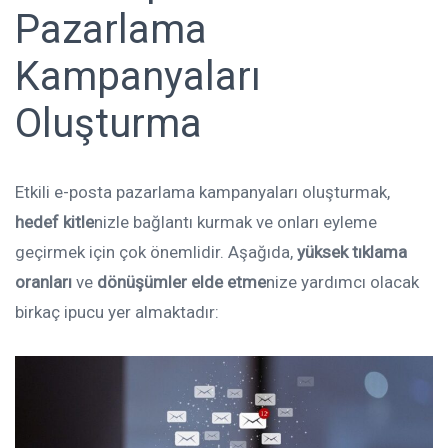
Pazarlama
Kampanyaları
Oluşturma
Etkili e-posta pazarlama kampanyaları oluşturmak,
hedef kitle
nizle bağlantı kurmak ve onları eyleme
geçirmek için çok önemlidir. Aşağıda,
yüksek tıklama
oranları
ve
dönüşümler elde etme
nize yardımcı olacak
birkaç ipucu yer almaktadır: