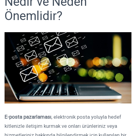
Nedir ve Neden
Önemlidir?
E-posta pazarlaması
, elektronik posta yoluyla hedef
kitlenizle iletişim kurmak ve onları ürünleriniz veya
hizmetleriniz hakkında bilgilendirmek için kullanılan bir