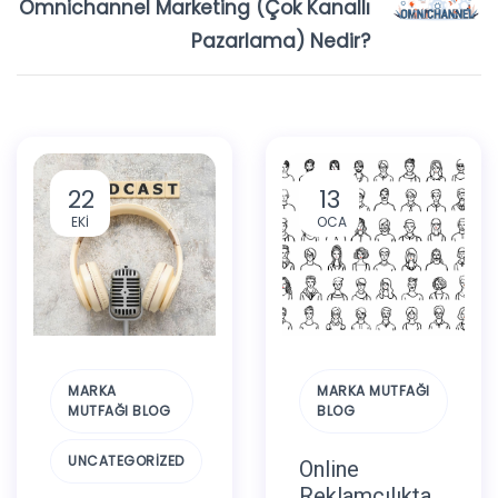
Omnichannel Marketing (Çok Kanallı
Pazarlama) Nedir?
22
13
EKI
OCA
MARKA
MARKA MUTFAĞI
MUTFAĞI BLOG
BLOG
UNCATEGORIZED
Online
Reklamcılıkta