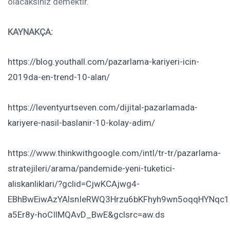
olacaksınız demektir.
KAYNAKÇA:
https://blog.youthall.com/pazarlama-kariyeri-icin-
2019da-en-trend-10-alan/
https://leventyurtseven.com/dijital-pazarlamada-
kariyere-nasil-baslanir-10-kolay-adim/
https://www.thinkwithgoogle.com/intl/tr-tr/pazarlama-
stratejileri/arama/pandemide-yeni-tuketici-
aliskanliklari/?gclid=CjwKCAjwg4-
EBhBwEiwAzYAlsnIeRWQ3Hrzu6bKFhyh9wn5oqqHYNqc1
a5Er8y-hoCIlMQAvD_BwE&gclsrc=aw.ds