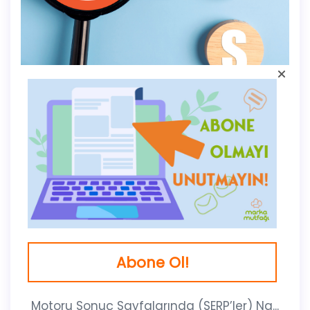
MARKA MUTFAĞI BLOG
Meta Reklamları Nedir ve Nasıl Çalışır?
By
esrag
Abone Ol!
İçerik Tablosu Toggle Meta Reklamları
Nasıl Çalışır?Meta Reklamları, Arama
Motoru Sonuç Sayfalarında (SERP’ler) Na...