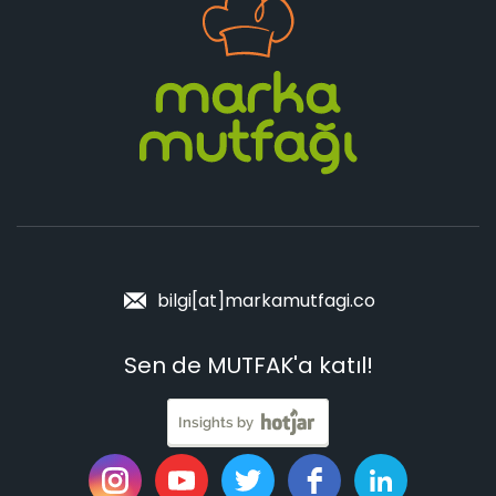
bilgi[at]markamutfagi.co
Sen de MUTFAK'a katıl!