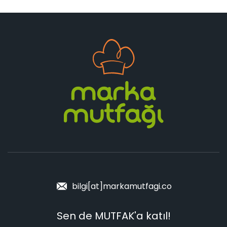
bilgi[at]markamutfagi.co
Sen de MUTFAK'a katıl!