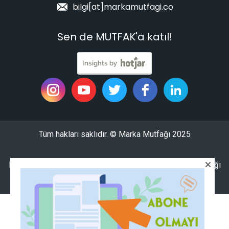
bilgi[at]markamutfagi.co
Sen de MUTFAK'a katıl!
Tüm hakları saklıdır. © Marka Mutfağı 2025
Hem “Teknik Olarak”, hem de “Mantık Olarak” Marka Mutfağı
çok güzel, siz de gelin..