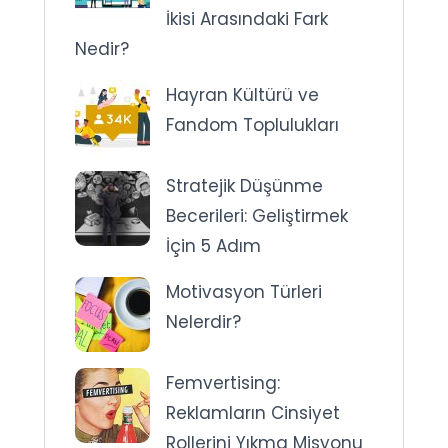
İkisi Arasındaki Fark
Nedir?
Hayran Kültürü ve
Fandom Toplulukları
Stratejik Düşünme
Becerileri: Geliştirmek
İçin 5 Adım
Motivasyon Türleri
Nelerdir?
Femvertising:
Reklamların Cinsiyet
Rollerini Yıkma Misyonu