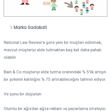
Marka Sadakati
National Law Review’a göre yeni bir müşteri edinmek,
mevcut müşteriyi elde tutmaktan beş kat daha pahalı
olabilir.
Bain & Co müşteriyi elde tutma oranındaki % 5’lik artışın
bir şirketin kârlılığını % 75 artırabileceğini tahmin ediyor.
Ve şunu bir düşünün:
Olumlu bir ağızdan ağza reklam ve pazarlama stratejisi