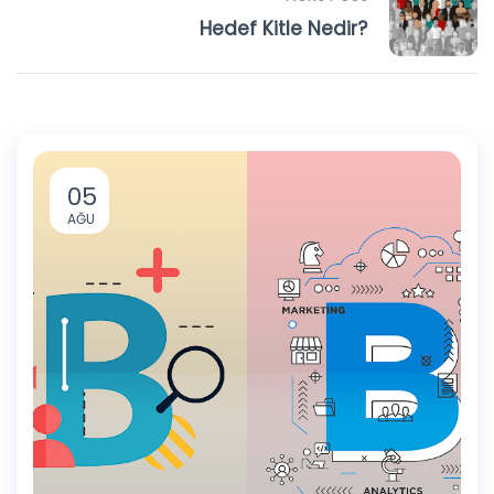
Hedef Kitle Nedir?
05
AĞU