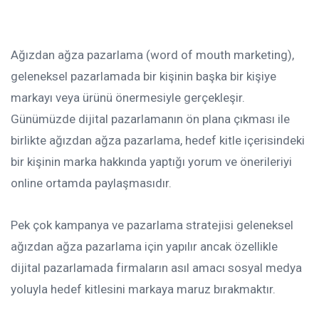
Ağızdan ağza pazarlama (word of mouth marketing),
geleneksel pazarlamada bir kişinin başka bir kişiye
markayı veya ürünü önermesiyle gerçekleşir.
Günümüzde dijital pazarlamanın ön plana çıkması ile
birlikte ağızdan ağza pazarlama, hedef kitle içerisindeki
bir kişinin marka hakkında yaptığı yorum ve önerileriyi
online ortamda paylaşmasıdır.
Pek çok kampanya ve pazarlama stratejisi geleneksel
ağızdan ağza pazarlama için yapılır ancak özellikle
dijital pazarlamada firmaların asıl amacı sosyal medya
yoluyla hedef kitlesini markaya maruz bırakmaktır.