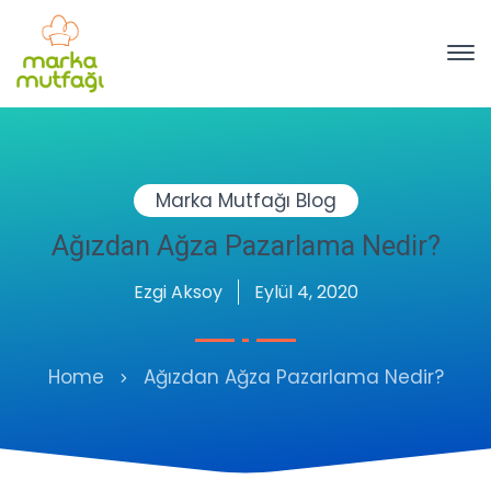
Marka Mutfağı Blog
Ağızdan Ağza Pazarlama Nedir?
Ezgi Aksoy
Eylül 4, 2020
Home
Ağızdan Ağza Pazarlama Nedir?