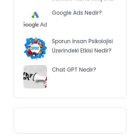
Google Ads Nedir?
Sporun İnsan Psikolojisi
Üzerindeki Etkisi Nedir?
Chat GPT Nedir?