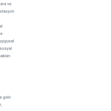
gara ve
zolasyon
al
de
duygusal
 sosyal
akları
gelir.
z,