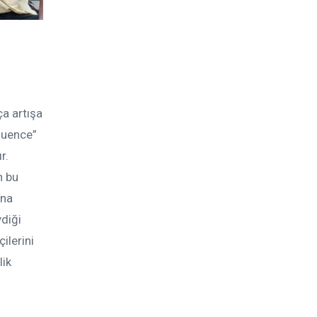
a artışa
fluence”
r.
n bu
ına
ydiği
ilerini
lik