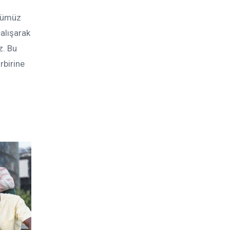
üğümüz
alışarak
z. Bu
rbirine