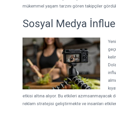
mükemmel yaşam tarzını gören takipçiler gördükle
Sosyal Medya İnfluenc
Yeni
geçm
keli
Dola
infl
almı
kıya
etkisi altına alıyor. Bu etkileri azımsanmayacak d
reklam stratejisi geliştirmekte ve insanları etkil