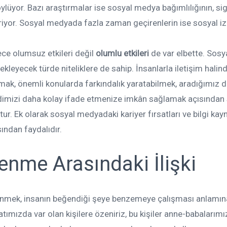
ylüyor. Bazı araştırmalar ise sosyal medya bağımlılığının, si
riyor. Sosyal medyada fazla zaman geçirenlerin ise sosyal i
ece olumsuz etkileri değil
olumlu etkileri
de var elbette. Sosy
tekleyecek türde niteliklere de sahip. İnsanlarla iletişim halin
aşmak, önemli konularda farkındalık yaratabilmek, aradığımız 
endimizi daha kolay ifade etmenize imkân sağlamak açısından
r. Ek olarak sosyal medyadaki kariyer fırsatları ve bilgi kayn
sından faydalıdır.
nme Arasındaki İlişki
nmek, insanın beğendiği şeye benzemeye çalışması anlamına 
tımızda var olan kişilere özeniriz, bu kişiler anne-babalarımı