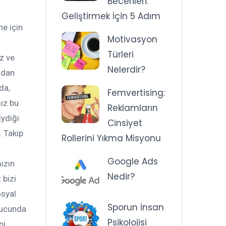
Becerileri:
Geliştirmek İçin 5 Adım
ne için
Motivasyon
Türleri
z ve
Nelerdir?
ıdan
da,
Femvertising:
ız bu
Reklamların
iydiği
Cinsiyet
. Takip
Rollerini Yıkma Misyonu
Google Ads
ızın
Nedir?
 bizi
osyal
Sporun İnsan
onucunda
Psikolojisi
i,