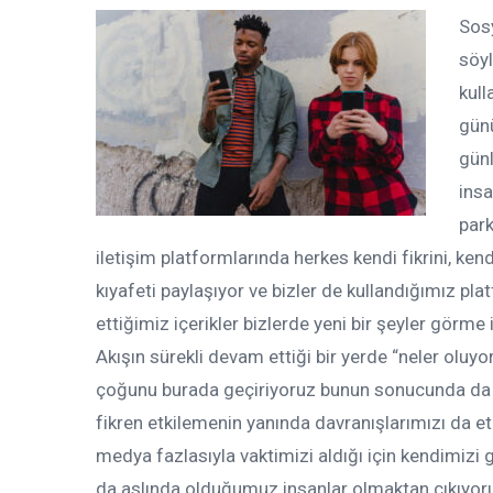
Sosy
söyl
kull
gün
günl
insa
park
iletişim platformlarında herkes kendi fikrini, kend
kıyafeti paylaşıyor ve bizler de kullandığımız pla
ettiğimiz içerikler bizlerde yeni bir şeyler görme
Akışın sürekli devam ettiği bir yerde “neler olu
çoğunu burada geçiriyoruz bunun sonucunda da sü
fikren etkilemenin yanında davranışlarımızı da et
medya fazlasıyla vaktimizi aldığı için kendimizi 
da aslında olduğumuz insanlar olmaktan çıkıyoruz