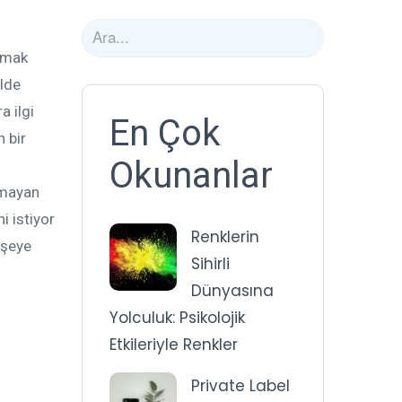
lmak
elde
a ilgi
En Çok
n bir
Okunanlar
amayan
i istiyor
Renklerin
 şeye
Sihirli
Dünyasına
Yolculuk: Psikolojik
Etkileriyle Renkler
Private Label