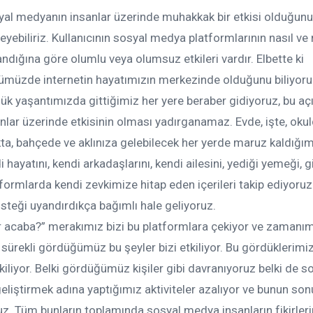
al medyanın insanlar üzerinde muhakkak bir etkisi olduğunu
eyebiliriz. Kullanıcının sosyal medya platformlarının nasıl ve 
andığına göre olumlu veya olumsuz etkileri vardır. Elbette ki
ümüzde internetin hayatımızın merkezinde olduğunu biliyoru
ük yaşantımızda gittiğimiz her yere beraber gidiyoruz, bu aç
nlar üzerinde etkisinin olması yadırganamaz. Evde, işte, okul
ta, bahçede ve aklınıza gelebilecek her yerde maruz kaldığım
i hayatını, kendi arkadaşlarını, kendi ailesini, yediği yemeği, g
tformlarda kendi zevkimize hitap eden içerileri takip ediyoruz
 isteği uyandırdıkça bağımlı hale geliyoruz.
yor acaba?” merakımız bizi bu platformlara çekiyor ve zamanım
rekli gördüğümüz bu şeyler bizi etkiliyor. Bu gördüklerimiz
kiliyor. Belki gördüğümüz kişiler gibi davranıyoruz belki de s
geliştirmek adına yaptığımız aktiviteler azalıyor ve bunun s
. Tüm bunların toplamında sosyal medya insanların fikirlerin