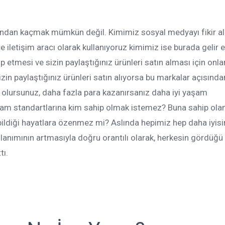
ondan kaçmak mümkün değil. Kimimiz sosyal medyayı fikir a
e iletişim aracı olarak kullanıyoruz kimimiz ise burada gelir 
ip etmesi ve sizin paylaştığınız ürünleri satın alması için onlar
izin paylaştığınız ürünleri satın alıyorsa bu markalar açısında
 olursunuz, daha fazla para kazanırsanız daha iyi yaşam
yaşam standartlarına kim sahip olmak istemez? Buna sahip ol
bildiği hayatlara özenmez mi? Aslında hepimiz hep daha iyisin
anımının artmasıyla doğru orantılı olarak, herkesin gördüğü
tı.