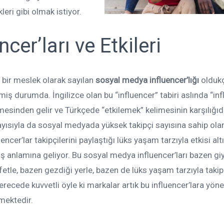
ri gibi olmak istiyor.
er’ları ve Etkileri
 bir meslek olarak sayılan
sosyal medya influencer’lığı
oldukç
iş durumda. İngilizce olan bu “influencer” tabiri aslında “in
mesinden gelir ve Türkçede “etkilemek” kelimesinin karşılığıdı
yısıyla da sosyal medyada yüksek takipçi sayısına sahip ola
uencer’lar takipçilerini paylaştığı lüks yaşam tarzıyla etkisi alt
ş anlamına geliyor. Bu sosyal medya influencer’ları bazen gi
fetle, bazen gezdiği yerle, bazen de lüks yaşam tarzıyla takipç
erecede kuvvetli öyle ki markalar artık bu influencer’lara yöne
emektedir.