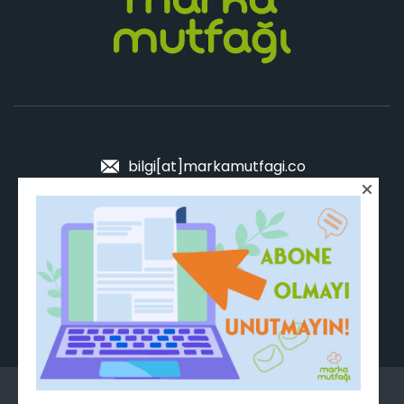
bilgi[at]markamutfagi.co
Sen de MUTFAK'a katıl!
Tüm hakları saklıdır. © Marka Mutfağı 2025