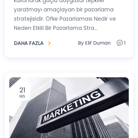
kullanarak güçlü duygusal tepkiler
yaratmayı amaçlayan bir pazarlama
stratejisidir. Öfke Pazarlaması Nedir ve
Neden Etkili Bir Pazarlama Stra...
By
Elif Duman
1
DAHA FAZLA
21
NIS