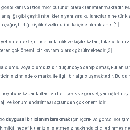
n genel kanı ve izlenimler bütünü” olarak tanımlanmaktadır. M
anışlığı gibi çeşitli niteliklerin yanı sıra kullanıcıların ne tür ki
çağrıştırdığı kişilik özelliklerini de içine almaktadır. [1]
inmemekte, ürüne bir kimlik ve kişilik katan, tüketicilerin alg
österen çok önemli bir kavram olarak görülmektedir.[2]
a olumlu veya olumsuz bir düşünceye sahip olmak, kullanıla
inin zihninde o marka ile ilgili bir algı oluşmaktadır. Bu da
 boyutuna kadar kullanılan her içerik ve görsel, yani işletmeyi
ajı ve konumlandırılması açısından çok önemlidir.
nde
duygusal bir izlenim bırakmak
için içerik ve görsel iletişim
imliği, hedef kitlenizin işletmeniz hakkında bilgi edinmesine