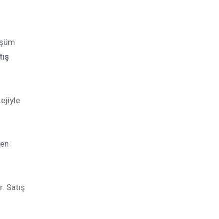
nüşüm
tış
ejiyle
len
r. Satış