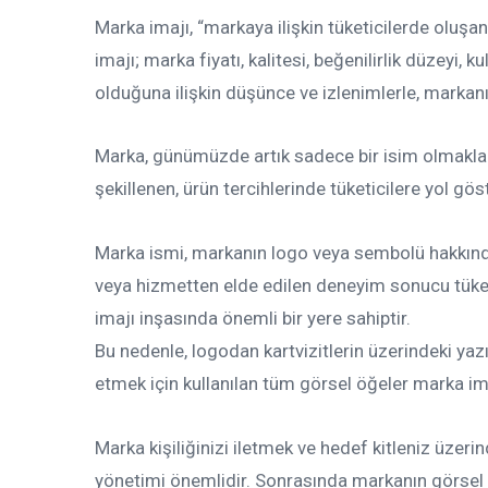
Marka imajı, “markaya ilişkin tüketicilerde oluşa
imajı; marka fiyatı, kalitesi, beğenilirlik düzeyi, kull
olduğuna ilişkin düşünce ve izlenimlerle, markanın 
Marka, günümüzde artık sadece bir isim olmakla yet
şekillenen, ürün tercihlerinde tüketicilere yol g
Marka ismi, markanın logo veya sembolü hakkınd
veya hizmetten elde edilen deneyim sonucu tüketic
imajı inşasında önemli bir yere sahiptir.
Bu nedenle, logodan kartvizitlerin üzerindeki yazı
etmek için kullanılan tüm görsel öğeler marka im
Marka kişiliğinizi iletmek ve hedef kitleniz üzeri
yönetimi önemlidir. Sonrasında markanın görsel k