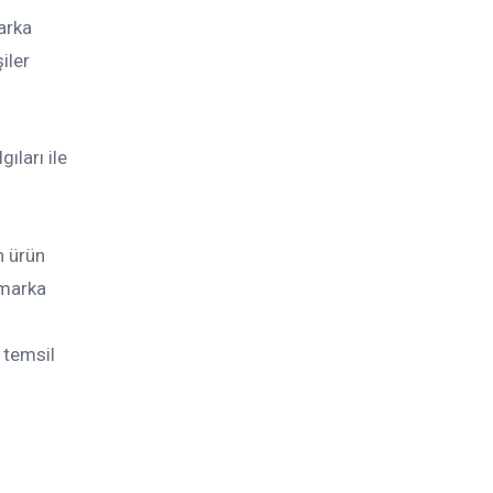
arka
şiler
ıları ile
n ürün
 marka
 temsil