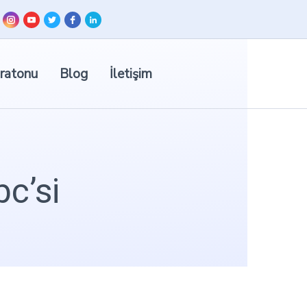
ratonu
Blog
İletişim
bc’si