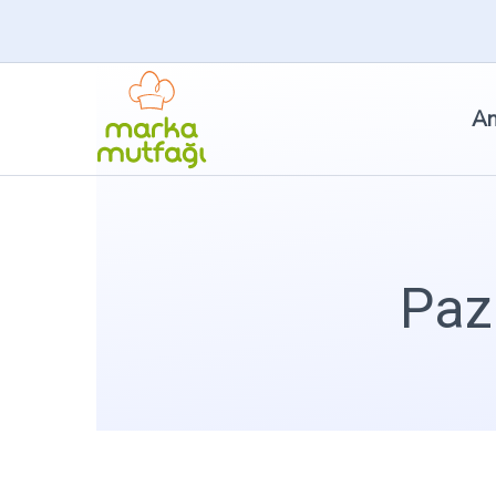
An
Paza