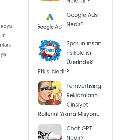
Nelerdir?
Google Ads
Nedir?
 medya
jın
Sporun İnsan
nlara
Psikolojisi
aya
Üzerindeki
Etkisi Nedir?
Femvertising:
Reklamların
Cinsiyet
Rollerini Yıkma Misyonu
Chat GPT
Nedir?