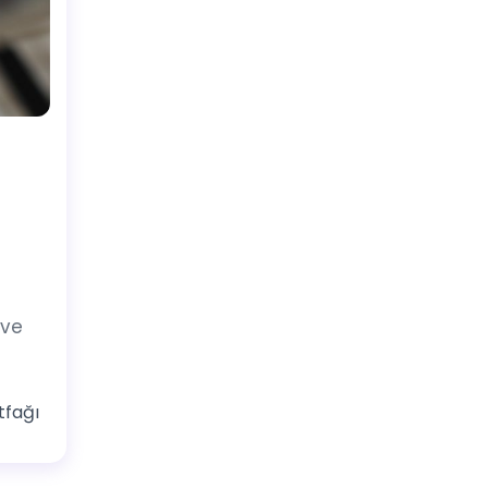
 ve
tfağı