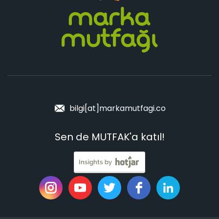
bilgi[at]markamutfagi.co
Sen de MUTFAK'a katıl!