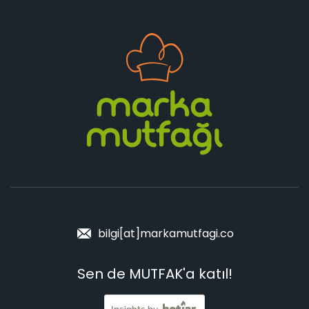
bilgi[at]markamutfagi.co
Sen de MUTFAK'a katıl!