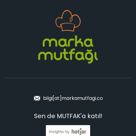
bilgi[at]markamutfagi.co
Sen de MUTFAK'a katıl!