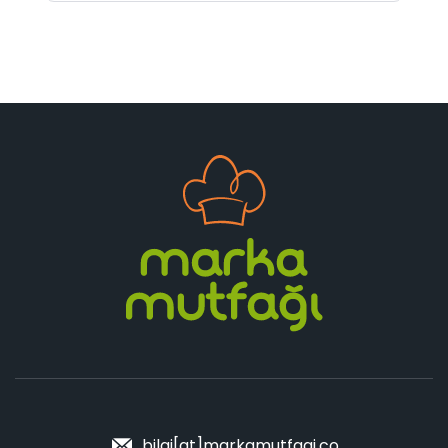
bilgi[at]markamutfagi.co