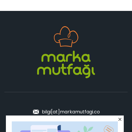
bilgi[at]markamutfagi.co
Sen de MUTFAK'a katıl!