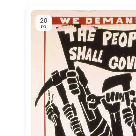
20
EYL