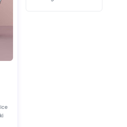
yice
ki