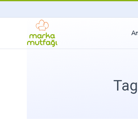
An
Tag