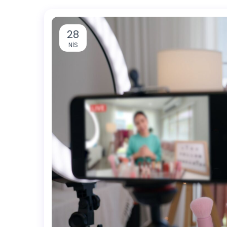
28
NIS