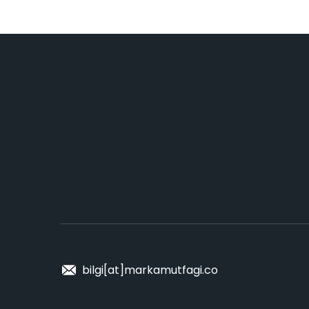
bilgi[at]markamutfagi.co