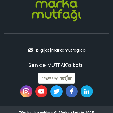
bilgi[at]markamutfagi.co
Sen de MUTFAK'a katıl!