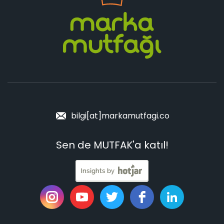
bilgi[at]markamutfagi.co
Sen de MUTFAK'a katıl!