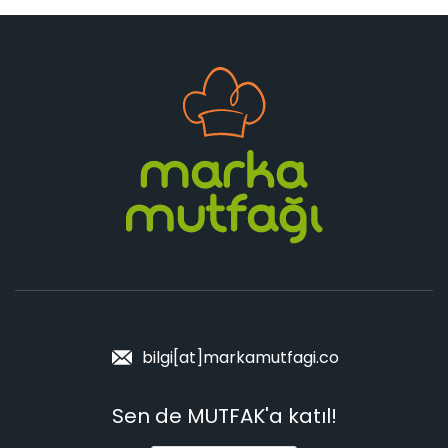
bilgi[at]markamutfagi.co
Sen de MUTFAK'a katıl!