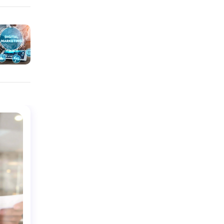
21
ŞUB