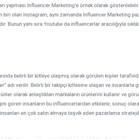
mları yapması Influencer Marketing’e örnek olarak gösterilebilir
 biri olan Instagram, aynı zamanda Influencer Marketing p
ir. Bunun yanı sıra Youtube da influencerlar aracılığıyla sıklık
ında belirli bir kitleye ulaşmış olarak görülen kişiler tarafın
r” adı verilir. Belirli bir takipçi kitlesine ulaşan ve insanlarla 
ürünler olarak anlaştıkları markaların ürünlerini kullanır ve görü
diğini gören insanların bu influencerlardan etkilenir, sonuç olar
a insanları en çok satın almaya teşvik eden pazarlama strateji