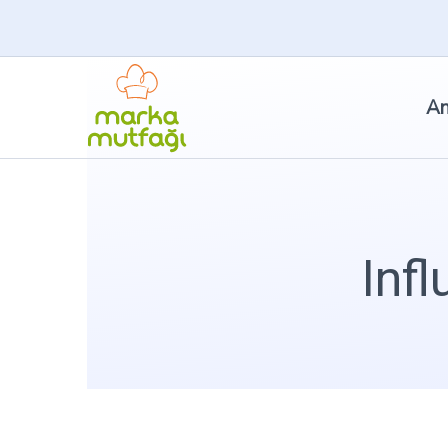
An
Inf