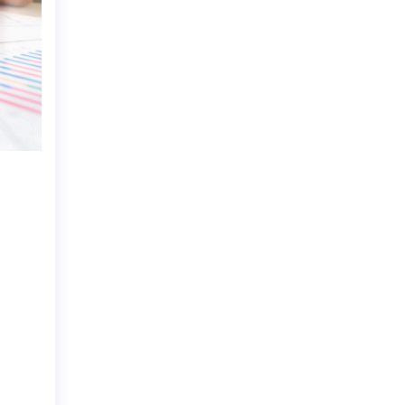
MARKA MUTFAĞI BLOG
Markaların Hedef Kitle Belirleme Sür
Nasıl İşler?
By
Marka Mutfağı
Markalar reklam vermek istedikleri he
kitleyi nasıl belirler? Hedef kitle belirl