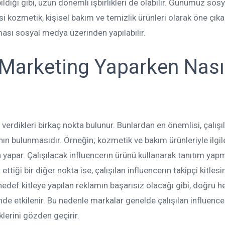
bildiği gibi, uzun dönemli işbirlikleri de olabilir. Günümüz sosy
i kozmetik, kişisel bakım ve temizlik ürünleri olarak öne çıka
ması sosyal medya üzerinden yapılabilir.
 Marketing Yaparken Nası
erdikleri birkaç nokta bulunur. Bunlardan en önemlisi, çalış
nın bulunmasıdır. Örneğin; kozmetik ve bakım ürünleriyle ilgi
 yapar. Çalışılacak influencerın ürünü kullanarak tanıtım yap
tiği bir diğer nokta ise, çalışılan influencerın takipçi kitlesin
 hedef kitleye yapılan reklamın başarısız olacağı gibi, doğru 
nde etkilenir. Bu nedenle markalar genelde çalışılan influence
iklerini gözden geçirir.