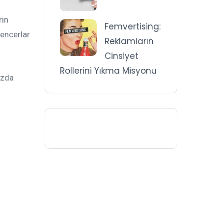
rin
Femvertising:
uencerlar
Reklamların
Cinsiyet
Rollerini Yıkma Misyonu
ızda