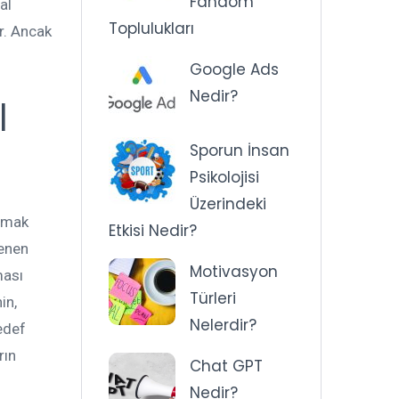
Fandom
al
Toplulukları
r. Ancak
Google Ads
Nedir?
l
Sporun İnsan
Psikolojisi
Üzerindeki
ılmak
Etkisi Nedir?
lenen
Motivasyon
ması
Türleri
in,
Nelerdir?
hedef
rın
Chat GPT
Nedir?