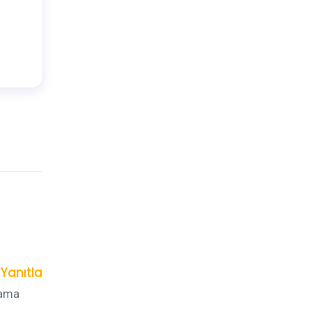
süreci nasıl işler? Bu yazımızda ...
DAHA FAZLA
Yanıtla
lama