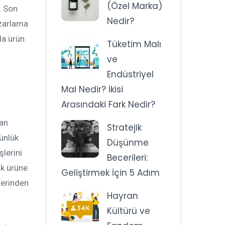
(Özel Marka)
. Son
Nedir?
azarlama
la ürün
Tüketim Malı
ve
Endüstriyel
Mal Nedir? İkisi
Arasındaki Fark Nedir?
dan
Stratejik
günlük
Düşünme
şlerini
Becerileri:
ak ürüne
Geliştirmek İçin 5 Adım
lerinden
Hayran
Kültürü ve