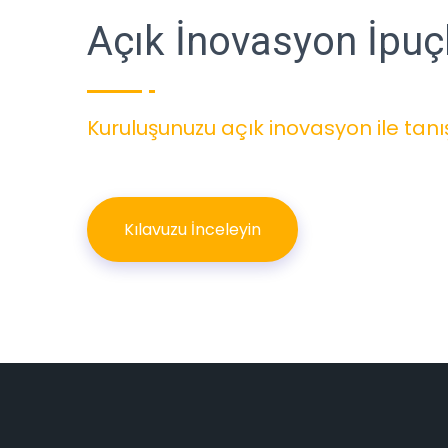
Açık İnovasyon İpuçl
Kuruluşunuzu açık inovasyon ile tanı
Kılavuzu İnceleyin