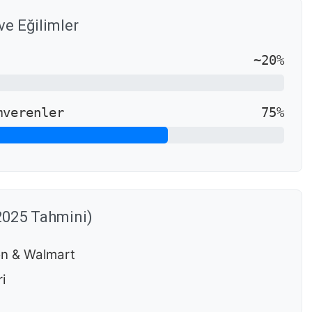
e Eğilimler
~20%
mverenler
75%
2025 Tahmini)
n & Walmart
i