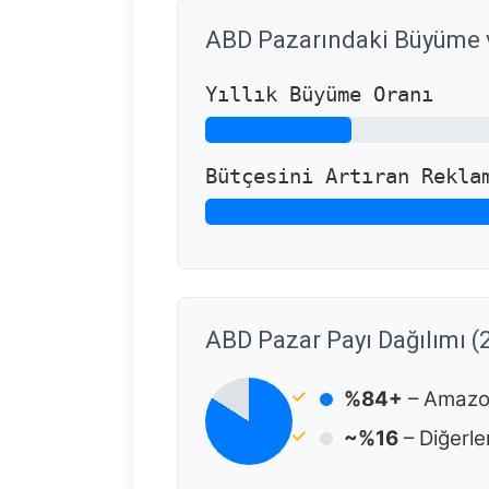
ABD Pazarındaki Büyüme v
Yıllık Büyüme Oranı
Bütçesini Artıran Rekla
ABD Pazar Payı Dağılımı (
%84+
– Amazo
~%16
– Diğerler