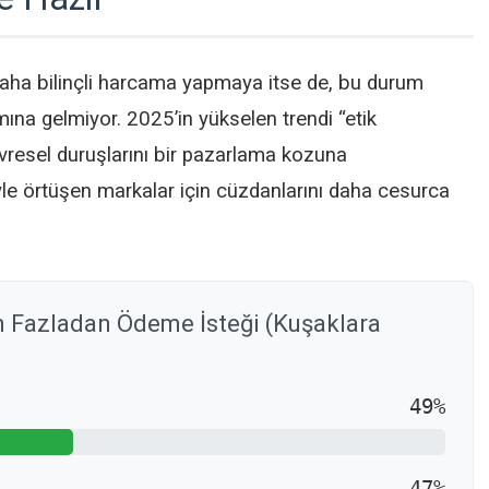
i daha bilinçli harcama yapmaya itse de, bu durum
mına gelmiyor. 2025’in yükselen trendi “etik
çevresel duruşlarını bir pazarlama kozuna
iyle örtüşen markalar için cüzdanlarını daha cesurca
in Fazladan Ödeme İsteği (Kuşaklara
49%
47%