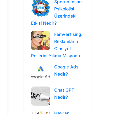
Sporun İnsan
Psikolojisi
Üzerindeki
Etkisi Nedir?
Femvertising:
Reklamların
Cinsiyet
Rollerini Yıkma Misyonu
Google Ads
Nedir?
Chat GPT
Nedir?
Hayran