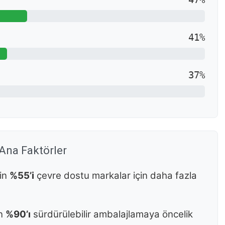
41%
37%
 Ana Faktörler
rin
%55’i
çevre dostu markalar için daha fazla
in
%90’ı
sürdürülebilir ambalajlamaya öncelik