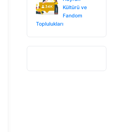
Kültürü ve
Fandom
Toplulukları